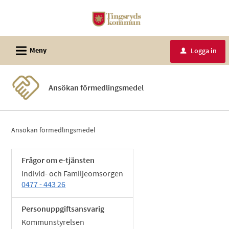
Välkommen
till
e-
L
tjänster
Meny
Logga in
u
-
Tingsryds
Ansökan förmedlingsmedel
kommun
Ansökan förmedlingsmedel
Frågor om e-tjänsten
Individ- och Familjeomsorgen
0477 - 443 26
Personuppgiftsansvarig
Kommunstyrelsen