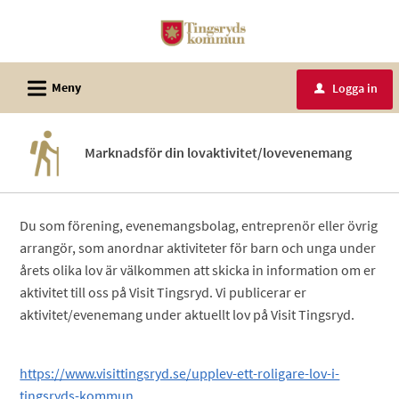
Välkommen
till
e-
L
tjänster
Meny
Logga in
u
-
Tingsryds
Marknadsför din lovaktivitet/lovevenemang
kommun
Du som förening, evenemangsbolag, entreprenör eller övrig
arrangör, som anordnar aktiviteter för barn och unga under
årets olika lov är välkommen att skicka in information om er
aktivitet till oss på Visit Tingsryd. Vi publicerar er
aktivitet/evenemang under aktuellt lov på Visit Tingsryd.
https://www.visittingsryd.se/upplev-ett-roligare-lov-i-
tingsryds-kommun