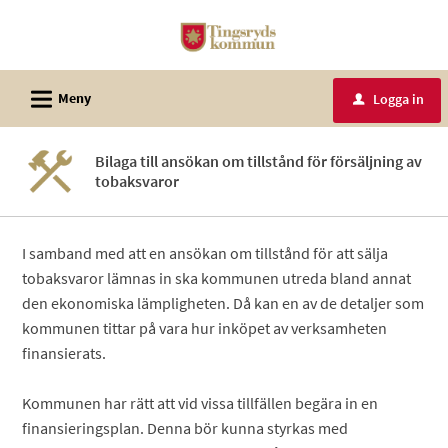
Välkommen
till
e-
L
tjänster
Meny
Logga in
u
-
Tingsryds
Bilaga till ansökan om tillstånd för försäljning av
kommun
tobaksvaror
I samband med att en ansökan om tillstånd för att sälja
tobaksvaror lämnas in ska kommunen utreda bland annat
den ekonomiska lämpligheten. Då kan en av de detaljer som
kommunen tittar på vara hur inköpet av verksamheten
finansierats.
Kommunen har rätt att vid vissa tillfällen begära in en
finansieringsplan. Denna bör kunna styrkas med