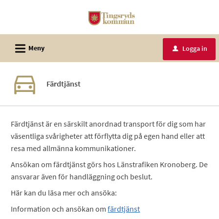
Välkommen
till
e-
L
tjänster
Meny
Logga in
u
-
Tingsryds
Färdtjänst
kommun
Färdtjänst är en särskilt anordnad transport för dig som har
väsentliga svårigheter att förflytta dig på egen hand eller att
resa med allmänna kommunikationer.
Ansökan om färdtjänst görs hos Länstrafiken Kronoberg. De
ansvarar även för handläggning och beslut.
Här kan du läsa mer och ansöka:
Information och ansökan om
färdtjänst