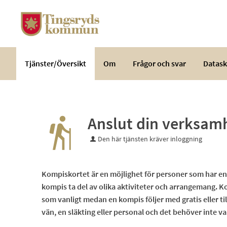
Välkommen
till
e-
tjänster
-
Tjänster/Översikt
Om
Frågor och svar
Datask
Tingsryds
kommun
Anslut din verksamh
Den här tjänsten kräver inloggning
Kompiskortet är en möjlighet för personer som har e
kompis ta del av olika aktiviteter och arrangemang. K
som vanligt medan en kompis följer med gratis eller ti
vän, en släkting eller personal och det behöver inte 