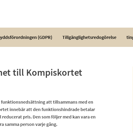
yddsförordningen (GDPR)
Tillgänglighetsredogörelse
tin
et till Kompiskortet
n funktionsnedsättning att tillsammans med en
ortet innebär att den funktionshindrade betalar
ll reducerat pris. Den som följer med kan vara en
vara samma person varje gång.