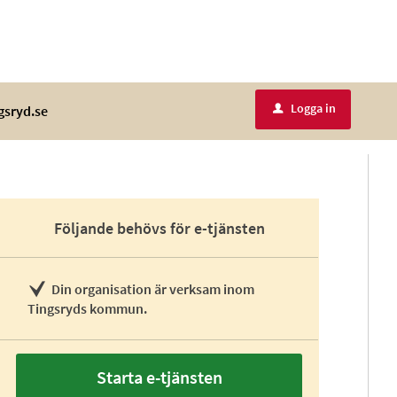
Logga in
gsryd.se
u
Följande behövs för e-tjänsten
Din organisation är verksam inom
Tingsryds kommun.
Starta e-tjänsten