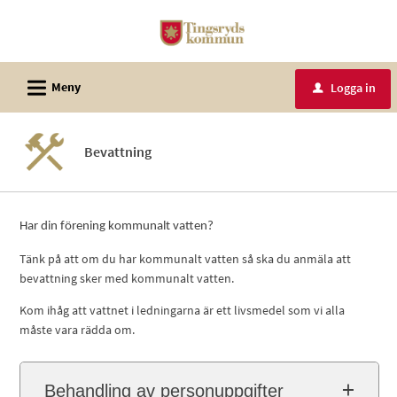
Välkommen
till
e-
L
tjänster
Meny
Logga in
u
-
Tingsryds
Bevattning
kommun
Har din förening kommunalt vatten?
Tänk på att om du har kommunalt vatten så ska du anmäla att
bevattning sker med kommunalt vatten.
Kom ihåg att vattnet i ledningarna är ett livsmedel som vi alla
måste vara rädda om.
Behandling av personuppgifter