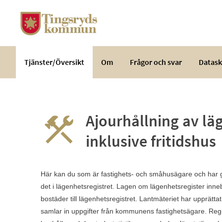
Välkommen
till
e-
tjänster
-
Tjänster/Översikt
Om
Frågor och svar
Datask
Tingsryds
kommun
Ajourhållning av lä
inklusive fritidshus
Här kan du som är fastighets- och småhusägare och har gj
det i lägenhetsregistret. Lagen om lägenhetsregister inne
bostäder till lägenhetsregistret. Lantmäteriet har upprätta
samlar in uppgifter från kommunens fastighetsägare. Regist