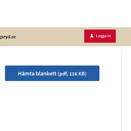
Logga in
gsryd.se
u
Hämta blankett
(pdf, 116 KB)