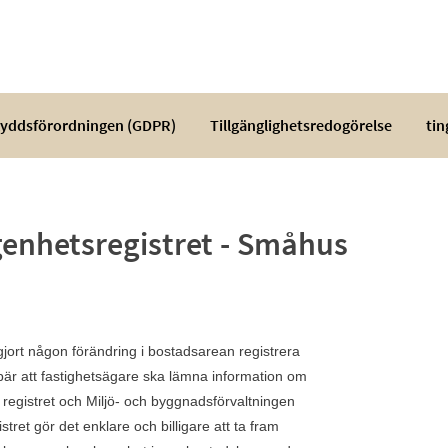
yddsförordningen (GDPR)
Tillgänglighetsredogörelse
tin
genhetsregistret - Småhus
ort någon förändring i bostadsarean registrera
bär att fastighetsägare ska lämna information om
t registret och Miljö- och byggnadsförvaltningen
ret gör det enklare och billigare att ta fram