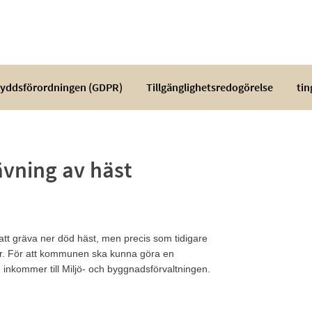
yddsförordningen (GDPR)
Tillgänglighetsredogörelse
tin
vning av häst
r att gräva ner död häst, men precis som tidigare
ar. För att kommunen ska kunna göra en
inkommer till Miljö- och byggnadsförvaltningen.