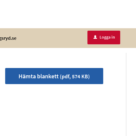
Logga in
gsryd.se
u
Hämta blankett
(pdf, 574 KB)