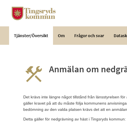
Välkommen
till
e-
tjänster
-
Tjänster/Översikt
Om
Frågor och svar
Datask
Tingsryds
kommun
Anmälan om nedgrä
Det krävs inte längre något tillstånd från länsstyrelsen fö
gäller kravet på att du måste följa kommunens anvisning
bedömning av den valda platsen krävs det att en anmälan 
Detta gäller för nedgrävning av häst i Tingsryds kommun: