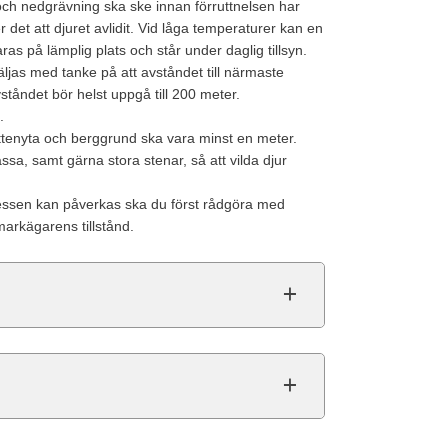
ch nedgrävning ska ske innan förruttnelsen har
det att djuret avlidit. Vid låga temperaturer kan en
s på lämplig plats och står under daglig tillsyn.
äljas med tanke på att avståndet till närmaste
ståndet bör helst uppgå till 200 meter.
.
attenyta och berggrund ska vara minst en meter.
a, samt gärna stora stenar, så att vilda djur
ressen kan påverkas ska du först rådgöra med
arkägarens tillstånd.