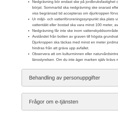
Nedgrävning bör endast ske på jordbruksfastighet o
börjat. Sommartid ska nedgrävning ske snarast efter 
viss begränsad tid accepteras om djurkroppen förvara
Ur miljö- och vattenföroreningssynpunkt ska plats v
vattentäkt eller bostad ska vara minst 100 meter, av
Nedgrävning får inte ske inom vattenskyddsområde
Avståndet från botten av graven till högsta grundv
Djurkroppen ska täckas med minst en meter jordmass
hindras från att gräva upp avfallet.
Observera att om kulturminnen eller naturvårdsint
länsstyrelsen. Om du inte äger marken själv krävs m
Behandling av personuppgifter
Frågor om e-tjänsten