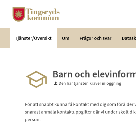
Välkommen
till
e-
tjänster
-
Tjänster/Översikt
Om
Frågor och svar
Datask
Tingsryds
kommun
Barn och elevinfor
Den här tjänsten kräver inloggning
För att snabbt kunna få kontakt med dig som förälder vid
snarast anmäla kontaktuppgifter där vi under skoltid k
person.