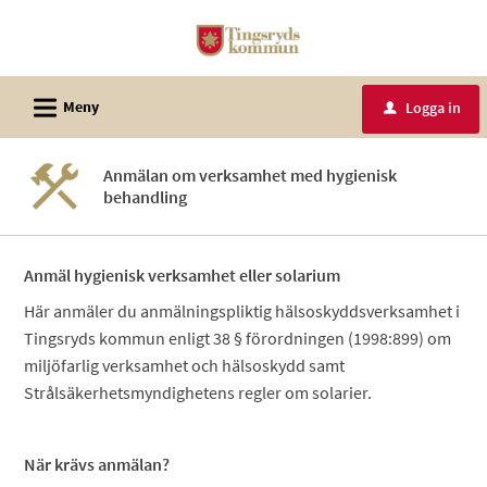
Välkommen
till
e-
L
tjänster
Meny
Logga in
u
-
Tingsryds
Anmälan om verksamhet med hygienisk
kommun
behandling
Anmäl hygienisk verksamhet eller solarium
Här anmäler du anmälningspliktig hälsoskyddsverksamhet i
Tingsryds kommun enligt 38 § förordningen (1998:899) om
miljöfarlig verksamhet och hälsoskydd samt
Strålsäkerhetsmyndighetens regler om solarier.
När krävs anmälan?