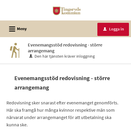
Välkommen
till
e-
L
tjänster
Meny
Logga in
u
-
Tingsryds
Evenemangsstöd redovisning - större
arrangemang
kommun
Den här tjänsten kräver inloggning
Evenemangsstöd redovisning - större
arrangemang
Redovisning sker snarast efter evenemanget genomförts.
Här ska framgå hur många kvinnor respektive män som
närvarat under arrangemanget för att utbetalning ska
kunna ske.