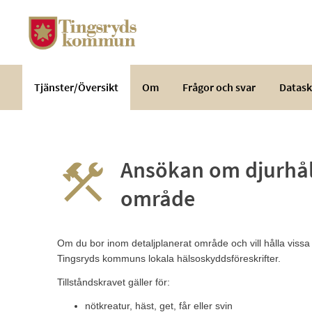
Välkommen
till
e-
tjänster
-
Tjänster/Översikt
Om
Frågor och svar
Datask
Tingsryds
kommun
Ansökan om djurhål
område
Om du bor inom detaljplanerat område och vill hålla vissa dj
Tingsryds kommuns lokala hälsoskyddsföreskrifter.
Tillståndskravet gäller för:
nötkreatur, häst, get, får eller svin