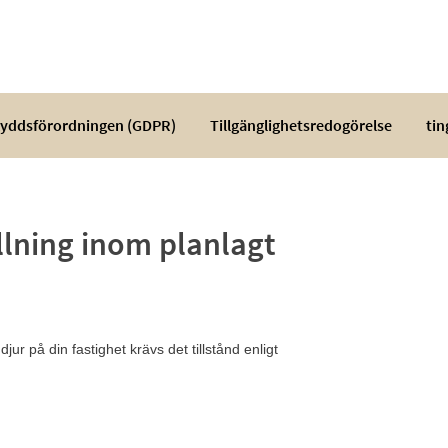
yddsförordningen (GDPR)
Tillgänglighetsredogörelse
tin
lning inom planlagt
ur på din fastighet krävs det tillstånd enligt