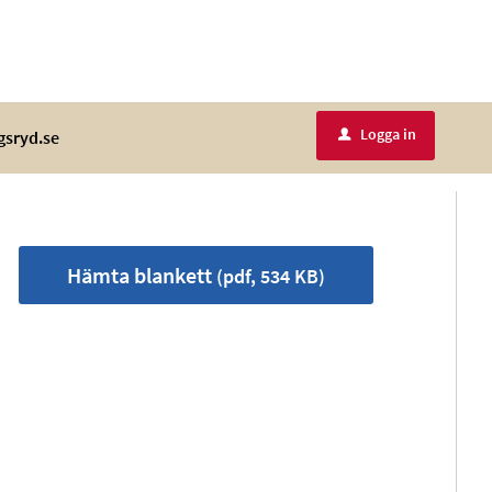
Logga in
gsryd.se
u
Hämta blankett
(pdf, 534 KB)