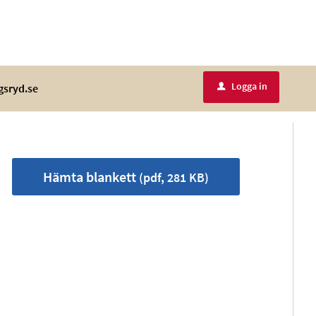
Logga in
gsryd.se
u
Hämta blankett
(pdf, 281 KB)