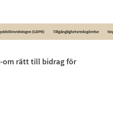
yddsförordningen (GDPR)
Tillgänglighetsredogörelse
tin
om rätt till bidrag för