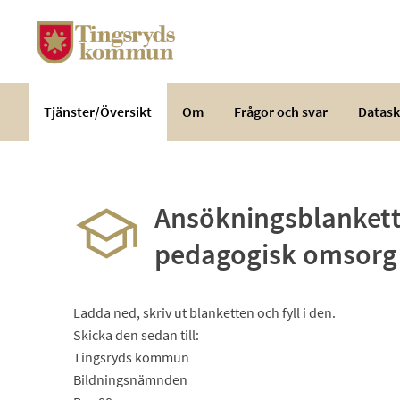
Välkommen
till
e-
tjänster
-
Tjänster/Översikt
Om
Frågor och svar
Datask
Tingsryds
kommun
Ansökningsblankett-
pedagogisk omsorg
Ladda ned, skriv ut blanketten och fyll i den.
Skicka den sedan till:
Tingsryds kommun
Bildningsnämnden