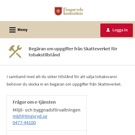
Välkommen
till
e-
L
tjänster
Meny
Logga in
u
-
Tingsryds
Begäran om uppgifter från Skatteverket för
kommun
tobakstillstånd
I samband med att du söker tillstånd för att sälja tobaksvaror
behöver du skicka in en begäran om uppgifter från Skatteverket.
Frågor om e-tjänsten
Miljö- och byggnadsförvaltningen
mbf@tingsryd.se
0477-44100