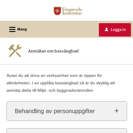
Välkommen
till
e-
L
tjänster
Meny
Logga in
u
-
Tingsryds
Anmälan om bassängbad
kommun
Avser du att driva en verksamhet som är öppen för
allmänheten, t ex upplåta bassängbad så är du skyldig att
anmäla detta till Miljö- och byggnadsnämnden.
Behandling av personuppgifter