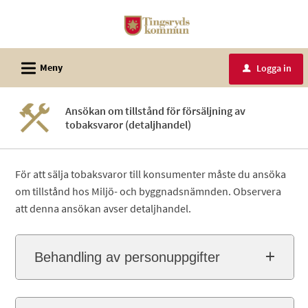
Välkommen
till
e-
L
tjänster
Meny
Logga in
u
-
Tingsryds
Ansökan om tillstånd för försäljning av
kommun
tobaksvaror (detaljhandel)
För att sälja tobaksvaror till konsumenter måste du ansöka
om tillstånd hos Miljö- och byggnadsnämnden. Observera
att denna ansökan avser detaljhandel.
Behandling av personuppgifter