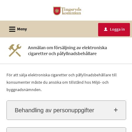
Välkommen
till
e-
L
tjänster
Meny
Logga in
u
-
Tingsryds
Anmälan om försäljning av elektroniska
kommun
cigaretter och påfyllnadsbehållare
För att sälja elektroniska cigaretter och påfyllnadsbehållare till
konsumenter måste du ansöka om tillstånd hos Miljö- och
byggnadsnämnden.
Behandling av personuppgifter