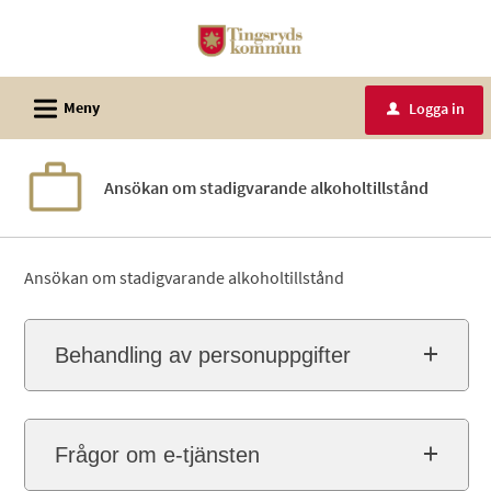
Välkommen
till
e-
L
tjänster
Meny
Logga in
u
-
Tingsryds
Ansökan om stadigvarande alkoholtillstånd
kommun
Ansökan om stadigvarande alkoholtillstånd
Behandling av personuppgifter
Frågor om e-tjänsten