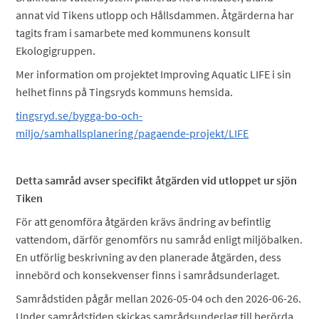
annat vid Tikens utlopp och Hållsdammen. Åtgärderna har
tagits fram i samarbete med kommunens konsult
Ekologigruppen.
Mer information om projektet Improving Aquatic LIFE i sin
helhet finns på Tingsryds kommuns hemsida.
tingsryd.se/bygga-bo-och-
miljo/samhallsplanering/pagaende-projekt/LIFE
Detta samråd avser specifikt åtgärden vid utloppet ur sjön
Tiken
För att genomföra åtgärden krävs ändring av befintlig
vattendom, därför genomförs nu samråd enligt miljöbalken.
En utförlig beskrivning av den planerade åtgärden, dess
innebörd och konsekvenser finns i samrådsunderlaget.
Samrådstiden pågår mellan 2026-05-04 och den 2026-06-26.
Under samrådstiden skickas samrådsunderlag till berörda