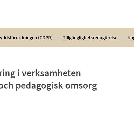
yddsförordningen (GDPR)
Tillgänglighetsredogörelse
tin
ing i verksamheten
a och pedagogisk omsorg