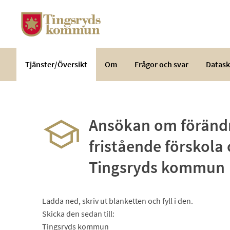
Välkommen
till
e-
tjänster
-
Tjänster/Översikt
Om
Frågor och svar
Datask
Tingsryds
kommun
Ansökan om förändr
fristående förskol
Tingsryds kommun
Ladda ned, skriv ut blanketten och fyll i den.
Skicka den sedan till:
Tingsryds kommun