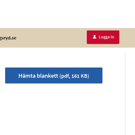
Logga in
gsryd.se
u
Hämta blankett
(pdf, 161 KB)