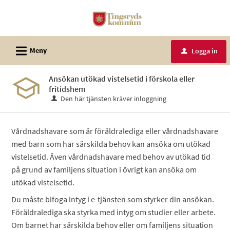
Välkommen
till
e-
L
tjänster
Meny
Logga in
u
-
Tingsryds
Ansökan utökad vistelsetid i förskola eller
fritidshem
kommun
Den här tjänsten kräver inloggning
Vårdnadshavare som är föräldralediga eller vårdnadshavare
med barn som har särskilda behov kan ansöka om utökad
vistelsetid. Även vårdnadshavare med behov av utökad tid
på grund av familjens situation i övrigt kan ansöka om
utökad vistelsetid.
Du måste bifoga intyg i e-tjänsten som styrker din ansökan.
Föräldralediga ska styrka med intyg om studier eller arbete.
Om barnet har särskilda behov eller om familjens situation