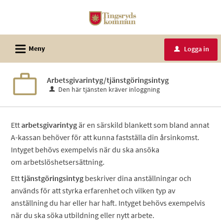
Välkommen
till
e-
L
tjänster
Meny
Logga in
u
-
Tingsryds
Arbetsgivarintyg/tjänstgöringsintyg
kommun
Den här tjänsten kräver inloggning
Ett
arbetsgivarintyg
är en särskild blankett som bland annat
A-kassan behöver för att kunna fastställa din årsinkomst.
Intyget behövs exempelvis när du ska ansöka
om arbetslöshetsersättning.
Ett
tjänstgöringsintyg
beskriver dina anställningar och
används för att styrka erfarenhet och vilken typ av
anställning du har eller har haft. Intyget behövs exempelvis
när du ska söka utbildning eller nytt arbete.