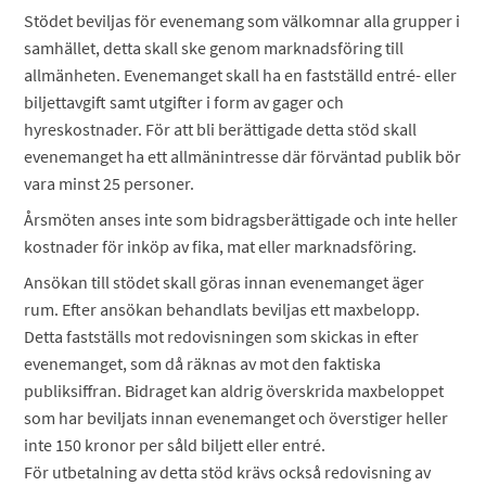
Stödet beviljas för evenemang som välkomnar alla grupper i
samhället, detta skall ske genom marknadsföring till
allmänheten. Evenemanget skall ha en fastställd entré- eller
biljettavgift samt utgifter i form av gager och
hyreskostnader. För att bli berättigade detta stöd skall
evenemanget ha ett allmänintresse där förväntad publik bör
vara minst 25 personer.
Årsmöten anses inte som bidragsberättigade och inte heller
kostnader för inköp av fika, mat eller marknadsföring.
Ansökan till stödet skall göras innan evenemanget äger
rum. Efter ansökan behandlats beviljas ett maxbelopp.
Detta fastställs mot redovisningen som skickas in efter
evenemanget, som då räknas av mot den faktiska
publiksiffran. Bidraget kan aldrig överskrida maxbeloppet
som har beviljats innan evenemanget och överstiger heller
inte 150 kronor per såld biljett eller entré.
För utbetalning av detta stöd krävs också redovisning av