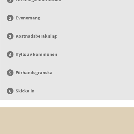
Evenemang
Kostnadsberäkning
Ifylls av kommunen
Förhandsgranska
Skicka in