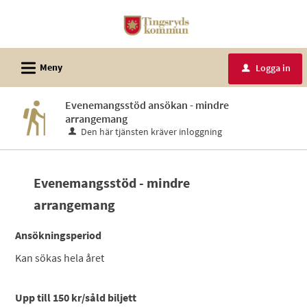
Välkommen
till
e-
L
tjänster
Meny
Logga in
u
-
Tingsryds
Evenemangsstöd ansökan - mindre
arrangemang
kommun
Den här tjänsten kräver inloggning
Evenemangsstöd - mindre
arrangemang
Ansökningsperiod
Kan sökas hela året
Upp till 150 kr/såld biljett