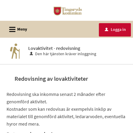
Välkommen
till
e-
L
tjänster
Meny
Logga in
u
-
Tingsryds
Lovaktivitet - redovisning
kommun
Den här tjänsten kräver inloggning
Redovisning av lovaktiviteter
Redovisning ska inkomma senast 2 månader efter
genomförd aktivitet.
Kostnader som kan redovisas är exempelvis inköp av
materialet till genomförd aktivitet, ledararvoden, eventuella
hyror med mera.