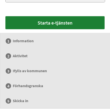
Starta e-tjänsten
Information
Aktivitet
Ifylls av kommunen
Förhandsgranska
Skicka in