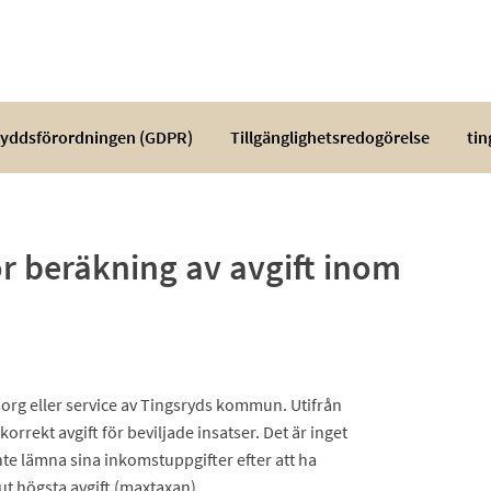
yddsförordningen (GDPR)
Tillgänglighetsredogörelse
tin
r beräkning av avgift inom
org eller service av Tingsryds kommun. Utifrån
ekt avgift för beviljade insatser. Det är inget
inte lämna sina inkomstuppgifter efter att ha
ut högsta avgift (maxtaxan).