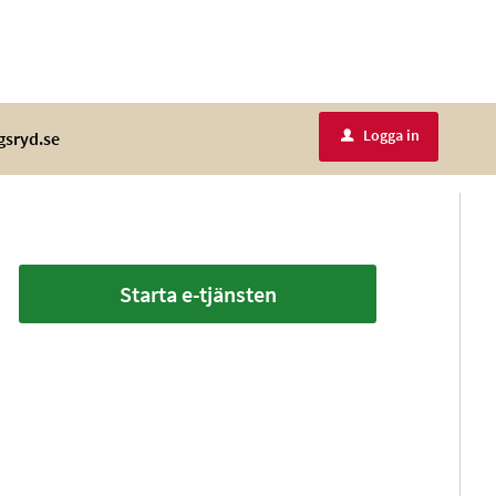
Logga in
gsryd.se
u
Starta e-tjänsten