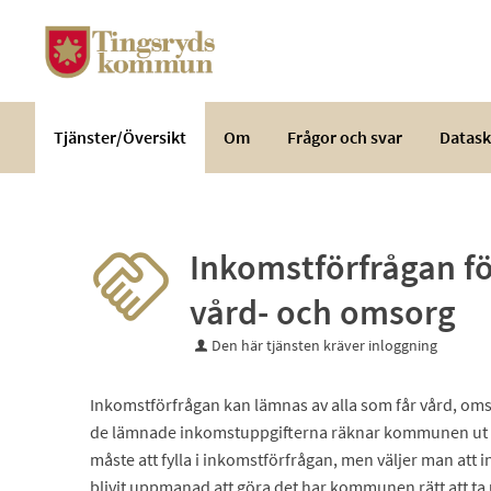
Välkommen
till
e-
tjänster
-
Tjänster/Översikt
Om
Frågor och svar
Datask
Tingsryds
kommun
Inkomstförfrågan fö
vård- och omsorg
Den här tjänsten kräver inloggning
Inkomstförfrågan kan lämnas av alla som får vård, oms
de lämnade inkomstuppgifterna räknar kommunen ut korr
måste att fylla i inkomstförfrågan, men väljer man att 
blivit uppmanad att göra det har kommunen rätt att ta 