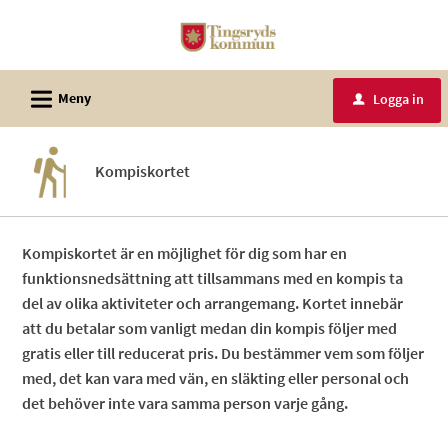
Välkommen
till
e-
L
tjänster
Meny
Logga in
u
-
Tingsryds
Kompiskortet
kommun
Kompiskortet är en möjlighet för dig som har en
funktionsnedsättning att tillsammans med en kompis ta
del av olika aktiviteter och arrangemang. Kortet innebär
att du betalar som vanligt medan din kompis följer med
gratis eller till reducerat pris. Du bestämmer vem som följer
med, det kan vara med vän, en släkting eller personal och
det behöver inte vara samma person varje gång.