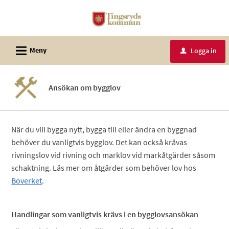
Välkommen
till
e-
L
tjänster
Meny
Logga in
u
-
Tingsryds
Ansökan om bygglov
kommun
När du vill bygga nytt, bygga till eller ändra en byggnad
behöver du vanligtvis bygglov. Det kan också krävas
rivningslov vid rivning och marklov vid markåtgärder såsom
schaktning. Läs mer om åtgärder som behöver lov hos
Boverket
.
Handlingar som vanligtvis krävs i en bygglovsansökan