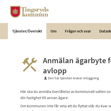
Välkommen
till
e-
tjänster
-
Tjänster/Översikt
Om
Frågor och svar
Datask
Tingsryds
kommun
Anmälan ägarbyte f
avlopp
Den här tjänsten kräver inloggning
Här ska du anmäla överlåtelse av kommunalt vatten och a
din fastighet till annan ägare.
Om kommunen inte får veta att du flyttat står du kvar 