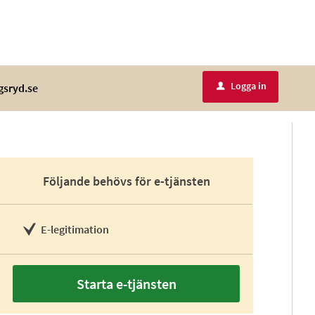
Logga in
gsryd.se
u
Följande behövs för e-tjänsten
E-legitimation
Starta e-tjänsten