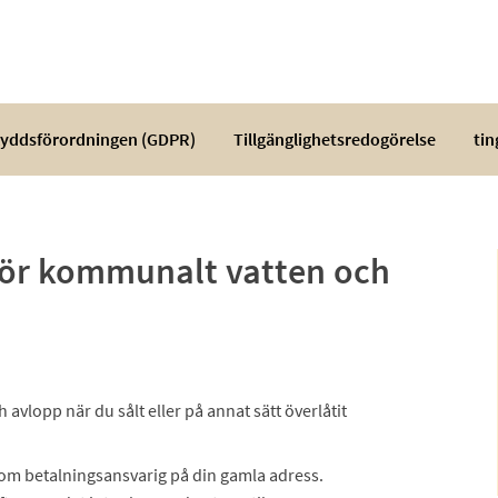
yddsförordningen (GDPR)
Tillgänglighetsredogörelse
tin
ör kommunalt vatten och
vlopp när du sålt eller på annat sätt överlåtit
som betalningsansvarig på din gamla adress.