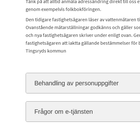
Tänk på att alltid anmäla adressändring direkt till oss
genom exempelvis folkbokföringen.
Den tidigare fastighetsägaren läser av vattenmätaren 
Ovanstående mätarställningar godkänns och gäller som 
och nya fastighetsägaren skriver under enligt ovan. G
fastighetsägaren att iaktta gällande bestämmelser fö
Tingsryds kommun
Behandling av personuppgifter
Frågor om e-tjänsten