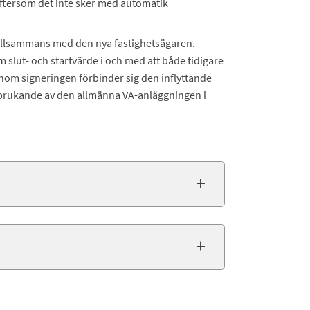
 eftersom det inte sker med automatik
tillsammans med den nya fastighetsägaren.
slut- och startvärde i och med att både tidigare
enom signeringen förbinder sig den inflyttande
r brukande av den allmänna VA-anläggningen i