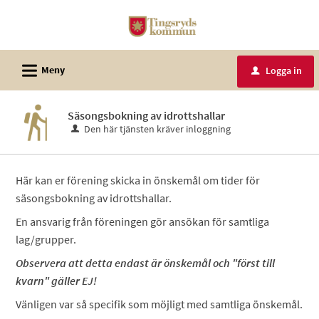
Välkommen
till
e-
L
tjänster
Meny
Logga in
u
-
Tingsryds
Säsongsbokning av idrottshallar
kommun
Den här tjänsten kräver inloggning
Här kan er förening skicka in önskemål om tider för
säsongsbokning av idrottshallar.
En ansvarig från föreningen gör ansökan för samtliga
lag/grupper.
Observera att detta endast är önskemål och "först till
kvarn" gäller EJ!
Vänligen var så specifik som möjligt med samtliga önskemål.