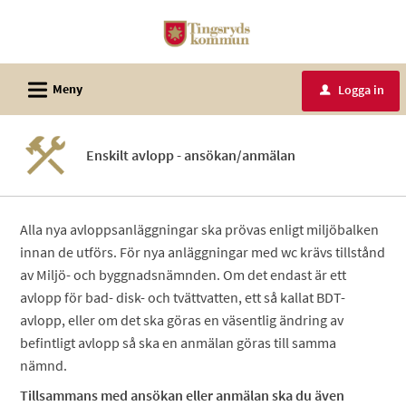
Välkommen
till
e-
L
tjänster
Meny
Logga in
u
-
Tingsryds
Enskilt avlopp - ansökan/anmälan
kommun
Alla nya avloppsanläggningar ska prövas enligt miljöbalken
innan de utförs. För nya anläggningar med wc krävs tillstånd
av Miljö- och byggnadsnämnden. Om det endast är ett
avlopp för bad- disk- och tvättvatten, ett så kallat BDT-
avlopp, eller om det ska göras en väsentlig ändring av
befintligt avlopp så ska en anmälan göras till samma
nämnd.
Tillsammans med ansökan eller anmälan ska du även