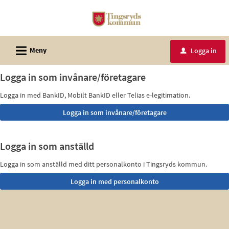
Välkommen
till
e-
L
tjänster
Meny
Logga in
u
-
Logga in som invånare/företagare
Tingsryds
kommun
Logga in med BankID, Mobilt BankID eller Telias e-legitimation.
Logga in som anställd
Logga in som anställd med ditt personalkonto i Tingsryds kommun.