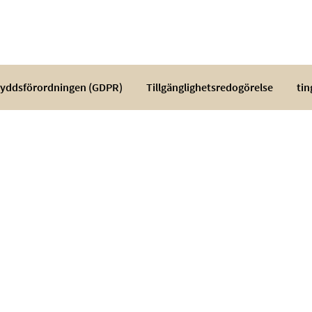
yddsförordningen (GDPR)
Tillgänglighetsredogörelse
tin